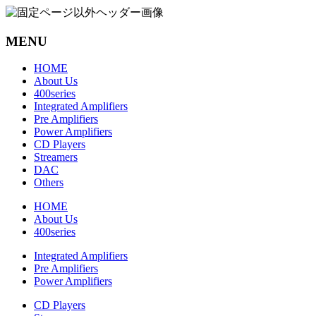
コ
ン
MENU
テ
ン
HOME
ツ
About Us
へ
400series
ス
Integrated Amplifiers
キ
Pre Amplifiers
ッ
Power Amplifiers
CD Players
プ
Streamers
DAC
Others
HOME
About Us
400series
Integrated Amplifiers
Pre Amplifiers
Power Amplifiers
CD Players