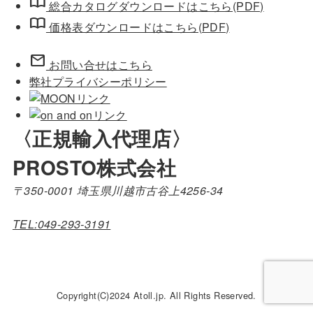
import_contacts
総合カタログダウンロードはこちら(PDF)
import_contacts
価格表ダウンロードはこちら(PDF)
mail
お問い合せはこちら
弊社プライバシーポリシー
〈正規輸入代理店〉
PROSTO株式会社
〒350-0001 埼玉県川越市古谷上4256-34
TEL:049-293-3191
Copyright(C)2024 Atoll.jp. All Rights Reserved.